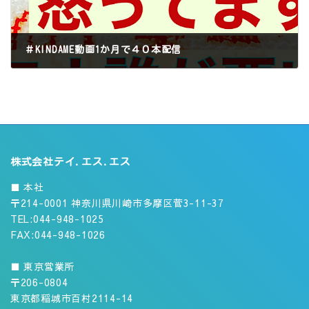
＃KINDAME動画1か月で４０本配信
2020年12月5日
株式会社テイ.エス.エス
■ 本社
〒214-0001 神奈川県川崎市多摩区菅3-11-37
TEL:044-948-1025
FAX:044-948-1026
■ 東京営業所
〒206-0804
東京都稲城市百村2114-14