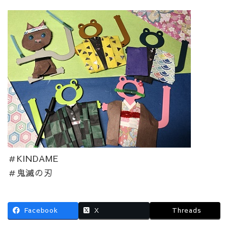
＃KINDAME
＃鬼滅の刃
Facebook
X
Threads