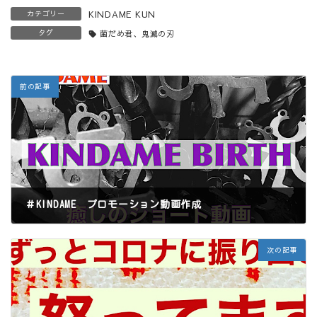
カテゴリー
KINDAME KUN
タグ
菌だめ君、鬼滅の刃
前の記事
＃KINDAME プロモーション動画作成
2020年11月5日
次の記事